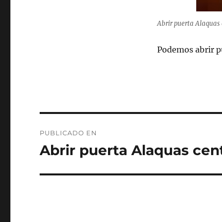
Abrir puerta Alaquas 
Podemos abrir p
Navegación
PUBLICADO EN
de
Abrir puerta Alaquas cen
entradas