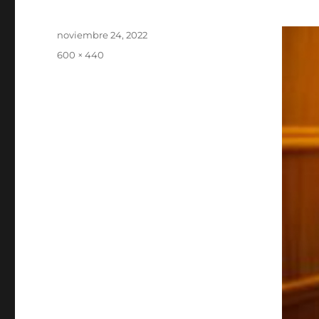
Publicado
noviembre 24, 2022
el
Tamaño
600 × 440
completo