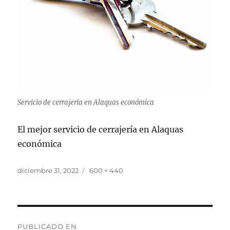
Servicio de cerrajería en Alaquas económica
El mejor servicio de cerrajería en Alaquas
económica
Publicado
Tamaño
diciembre 31, 2022
600 × 440
el
completo
Navegación
PUBLICADO EN