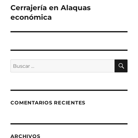
de
Cerrajería en Alaquas
económica
entradas
BU
Buscar
por:
COMENTARIOS RECIENTES
ARCHIVOS