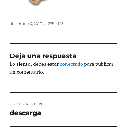
Publicado
Tamaño
diciembre 6, 2017
275 × 183
el
completo
Deja una respuesta
Lo siento, debes estar
conectado
para publicar
un comentario.
Navegación
PUBLICADO EN
de
descarga
entradas