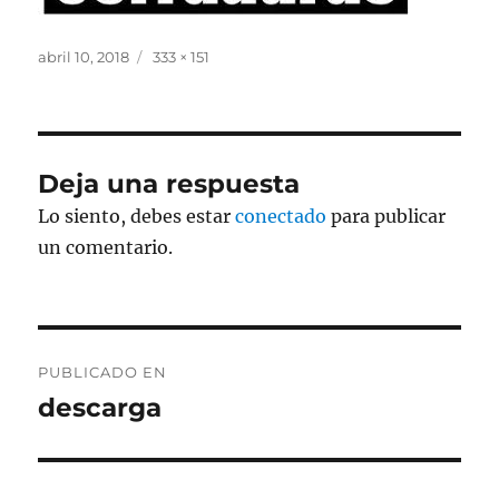
Publicado
Tamaño
abril 10, 2018
333 × 151
el
completo
Deja una respuesta
Lo siento, debes estar
conectado
para publicar
un comentario.
Navegación
PUBLICADO EN
de
descarga
entradas