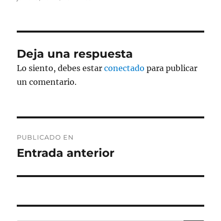
el
completo
Deja una respuesta
Lo siento, debes estar
conectado
para publicar
un comentario.
Navegación
PUBLICADO EN
de
Entrada anterior
entradas