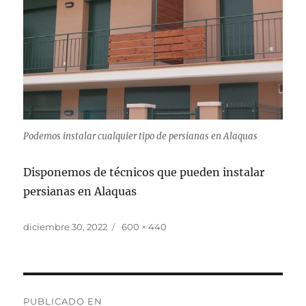
Podemos instalar cualquier tipo de persianas en Alaquas
Disponemos de técnicos que pueden instalar
persianas en Alaquas
Publicado
Tamaño
diciembre 30, 2022
600 × 440
el
completo
Navegación
PUBLICADO EN