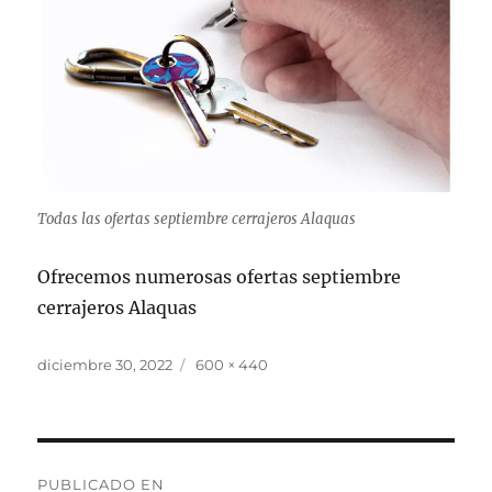
Todas las ofertas septiembre cerrajeros Alaquas
Ofrecemos numerosas ofertas septiembre
cerrajeros Alaquas
Publicado
Tamaño
diciembre 30, 2022
600 × 440
el
completo
Navegación
PUBLICADO EN