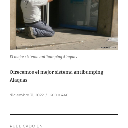
El mejor sistema antibumping Alaquas
Ofrecemos el mejor sistema antibumping
Alaquas
Publicado
Tamaño
diciembre 31, 2022
600 × 440
el
completo
Navegación
PUBLICADO EN